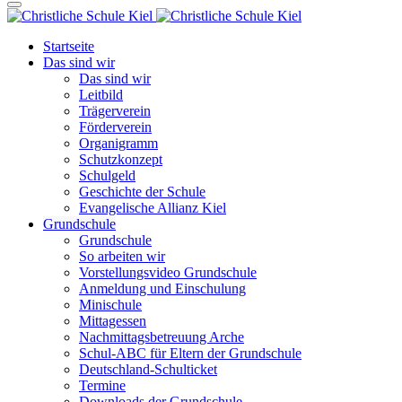
Startseite
Das sind wir
Das sind wir
Leitbild
Trägerverein
Förderverein
Organigramm
Schutzkonzept
Schulgeld
Geschichte der Schule
Evangelische Allianz Kiel
Grundschule
Grundschule
So arbeiten wir
Vorstellungsvideo Grundschule
Anmeldung und Einschulung
Minischule
Mittagessen
Nachmittagsbetreuung Arche
Schul-ABC für Eltern der Grundschule
Deutschland-Schulticket
Termine
Downloads der Grundschule