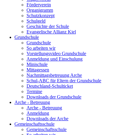
Förderverein
Organigramm
Schutzkonzept
Schulgeld
Geschichte der Schule
Evangelische Allianz Kiel
Grundschule
Grundschule
So arbeiten wir
Vorstellungsvideo Grundschule
Anmeldung und Einschulung
Minischule
Mittagessen
Nachmittagsbetreuung Arche
Schul-ABC für Eltern der Grundschule
Deutschland-Schulticket
Termine
Downloads der Grundschule
Arche - Betreuung
Arche - Betreuung
Anmeldung
Downloads der Arche
Gemeinschaftsschule
Gemeinschaftsschule
So arbeiten wir